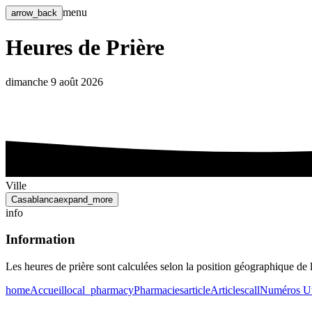
menu
arrow_back
Heures de Prière
dimanche 9 août 2026
Ville
Casablanca
expand_more
info
Information
Les heures de prière sont calculées selon la position géographique de 
home
Accueil
local_pharmacy
Pharmacies
article
Articles
call
Numéros Ut