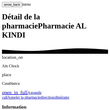
menu
arrow_back
Détail de la
pharmacie
Pharmacie AL
KINDI
location_on
Aïn Chock
place
Casablanca
open_in_full
Agrandir
call
Appeler la pharmacie
directions
Itinéraire
Information