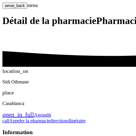
menu
arrow_back
Détail de la pharmacie
Pharma
location_on
Sidi Othmane
place
Casablanca
open_in_full
Agrandir
call
Appeler la pharmacie
directions
Itinéraire
Information