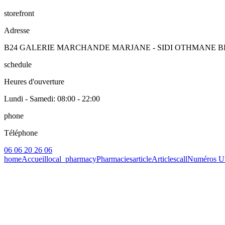
storefront
Adresse
B24 GALERIE MARCHANDE MARJANE - SIDI OTHMANE B
schedule
Heures d'ouverture
Lundi - Samedi
: 08:00 - 22:00
phone
Téléphone
06 06 20 26 06
home
Accueil
local_pharmacy
Pharmacies
article
Articles
call
Numéros Ut