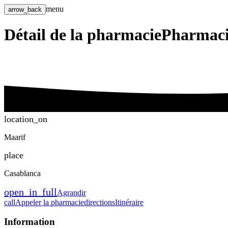
menu
arrow_back
Détail de la pharmacie
Pharmac
location_on
Maarif
place
Casablanca
open_in_full
Agrandir
call
Appeler la pharmacie
directions
Itinéraire
Information