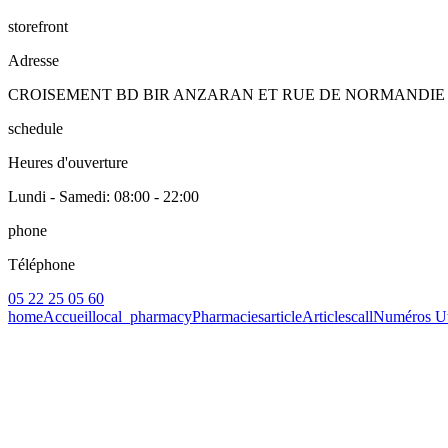
storefront
Adresse
CROISEMENT BD BIR ANZARAN ET RUE DE NORMANDIE 
schedule
Heures d'ouverture
Lundi - Samedi
: 08:00 - 22:00
phone
Téléphone
05 22 25 05 60
home
Accueil
local_pharmacy
Pharmacies
article
Articles
call
Numéros Ut