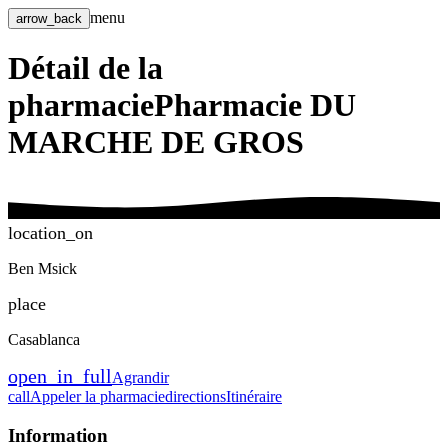
menu
arrow_back
Détail de la
pharmacie
Pharmacie DU
MARCHE DE GROS
location_on
Ben Msick
place
Casablanca
open_in_full
Agrandir
call
Appeler la pharmacie
directions
Itinéraire
Information