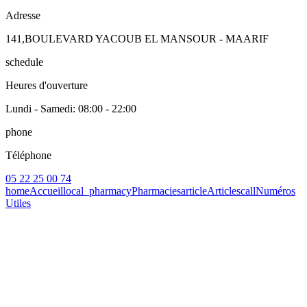
Adresse
141,BOULEVARD YACOUB EL MANSOUR - MAARIF
schedule
Heures d'ouverture
Lundi - Samedi
: 08:00 - 22:00
phone
Téléphone
05 22 25 00 74
home
Accueil
local_pharmacy
Pharmacies
article
Articles
call
Numéros
Utiles