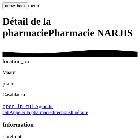
menu
arrow_back
Détail de la
pharmacie
Pharmacie NARJIS
location_on
Maarif
place
Casablanca
open_in_full
Agrandir
call
Appeler la pharmacie
directions
Itinéraire
Information
storefront