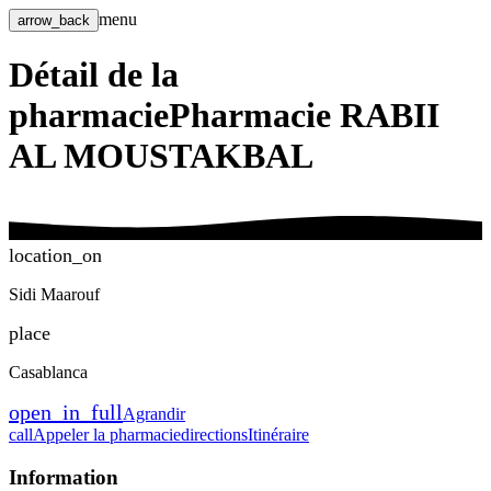
menu
arrow_back
Détail de la
pharmacie
Pharmacie RABII
AL MOUSTAKBAL
location_on
Sidi Maarouf
place
Casablanca
open_in_full
Agrandir
call
Appeler la pharmacie
directions
Itinéraire
Information